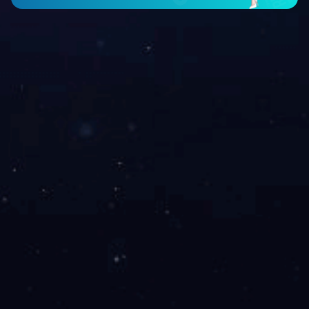
咨询与了解
电 话：0745-2261111
邮 箱：3920878361@qq.com
地 址：湖南省怀化市本业大道89号
版权所有 | 
leyu
|
世界杯在线_世界杯在线(China)
|
开云手机网登入
|
买球赛的网站