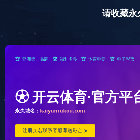
华体会电竞
华体会电竞
（科技）华体
（科技）公司
会电竞（科
介绍
技）公司