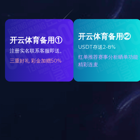
2020
03-27
2020
03-27
2020
03-27
2020