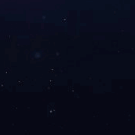
版权所有 | 华体会电竞（科技）华体会电竞（科技）公司 备案号 |
湘ICP备20000254号
|
开云手机官方网站
|
开云app网站
|
xingkong（中国）官方网站
|
世界杯