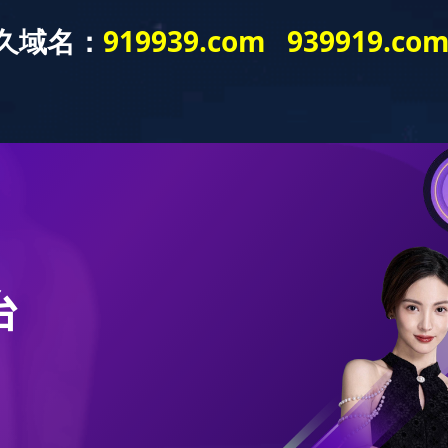
新闻动态
党建工作