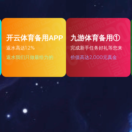
安全生产大检查
国庆节前安全生产大检查
提升安全生产水平