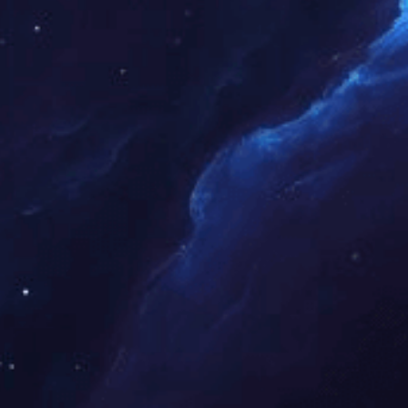
开展防汛安全大检查
抓培训 强意识 提技能 保安全
生命至上 安全发展
开展消防应急演练