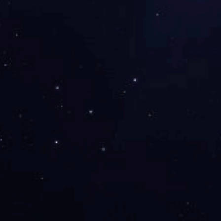
咨询与了解
电 话：0745-2261111
邮 箱：3920878361@qq.com
地 址：湖南省怀化市本业大道89号
leyu
|
世界杯在线_世界杯在线(China)
|
开云手机网登入
|
买球赛的网站